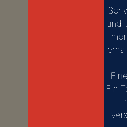
Schw
und 
mor
erhäl
Eine
Ein T
i
ver