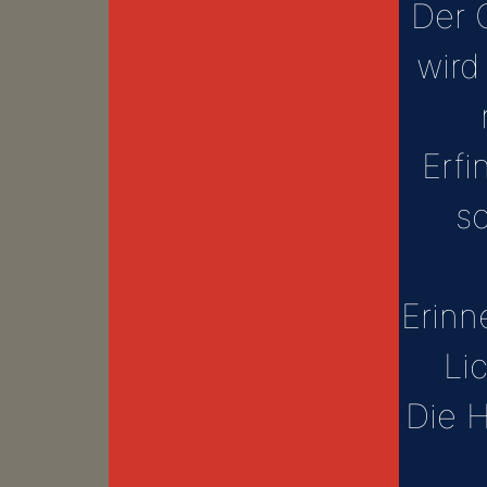
Der 
wird
Erfi
s
Erinn
Li
Die H