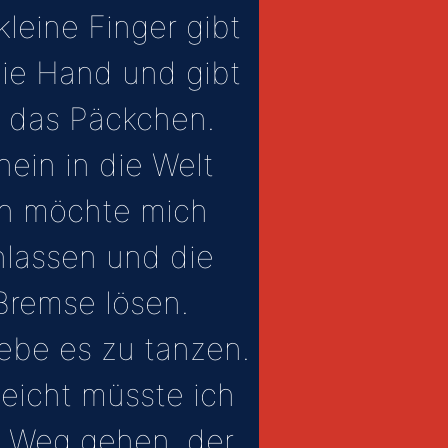
kleine Finger gibt
die Hand und gibt
r das Päckchen.
nein in die Welt
ch möchte mich
nlassen und die
Bremse lösen.
iebe es zu tanzen.
leicht müsste ich
 Weg gehen, der