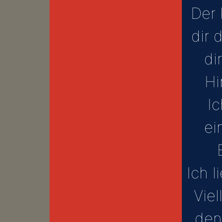
Der 
dir 
di
Hi
I
ei
Ich l
Viel
den