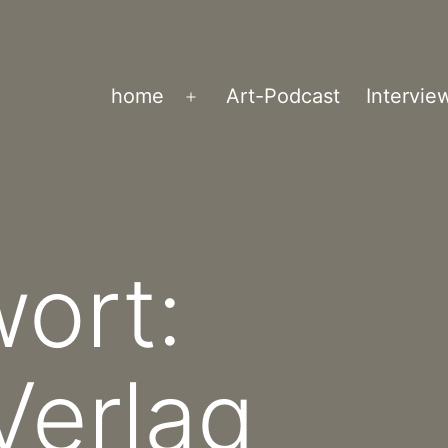
home
Art-Podcast
Intervie
Menü
öffnen
ort:
Verlag