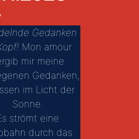
delnde Gedanken
Kopf!
Mon amour
ergib mir meine
egenen Gedanken,
issen im Licht der
Sonne.
Es strömt eine
obahn durch das