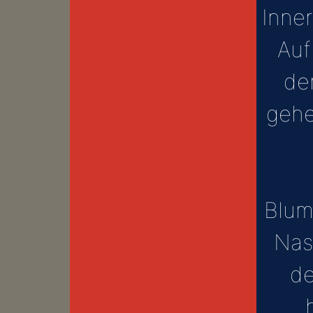
Inne
Auf
de
gehe
Blum
Nas
de