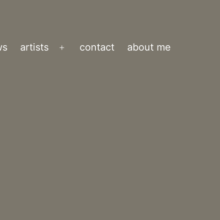
ws
artists
contact
about me
Menü
öffnen