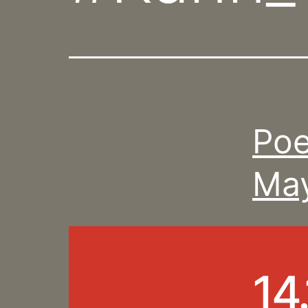
Poe
Ma
14