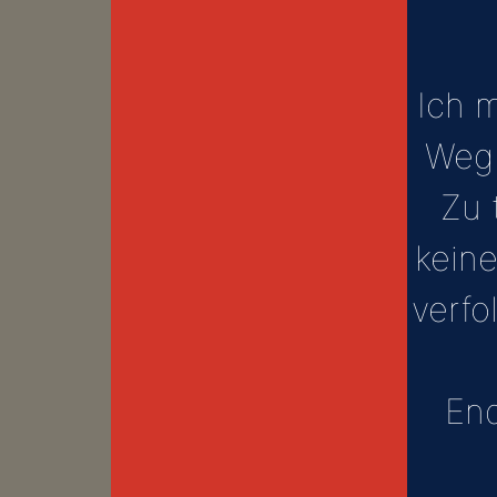
Ich 
Weg 
Zu 
kein
verf
End