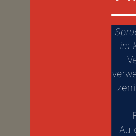
—
Spru
im 
V
verw
zerr
Aut