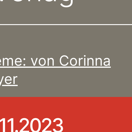
me: von Corinna
yer
.11.2023